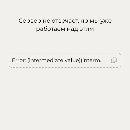
Сервер не отвечает, но мы уже
работаем над этим
Error: (intermediate value)(intermediate value)(intermediate value).replaceAll is not a function