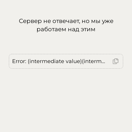
Сервер не отвечает, но мы уже
работаем над этим
Error: (intermediate value)(intermediate value)(intermediate value).replaceAll is not a function