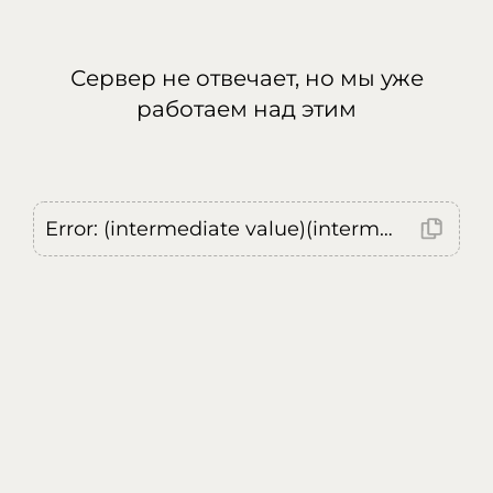
Сервер не отвечает, но мы уже
работаем над этим
Error: (intermediate value)(intermediate value)(intermediate value).replaceAll is not a function