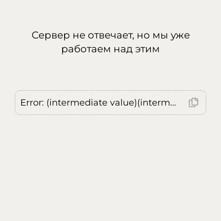
Сервер не отвечает, но мы уже
работаем над этим
Error: (intermediate value)(intermediate value)(intermediate value).replaceAll is not a function