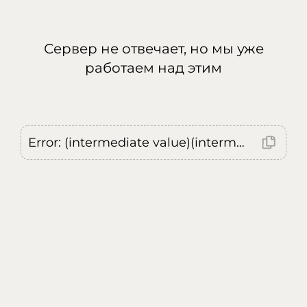
Сервер не отвечает, но мы уже
работаем над этим
Error: (intermediate value)(intermediate value)(intermediate value).replaceAll is not a function