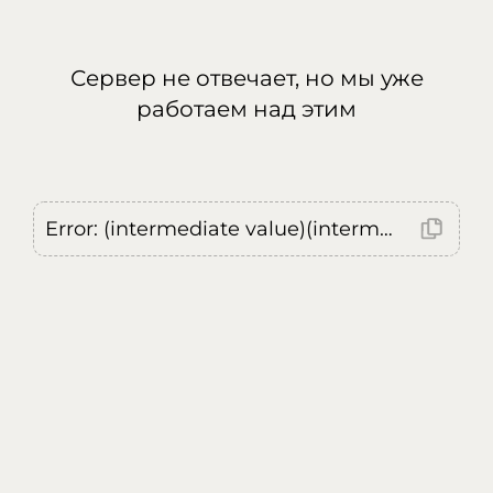
Сервер не отвечает, но мы уже
работаем над этим
Error: (intermediate value)(intermediate value)(intermediate value).replaceAll is not a function