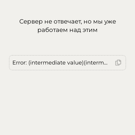
Сервер не отвечает, но мы уже
работаем над этим
Error: (intermediate value)(intermediate value)(intermediate value).replaceAll is not a function