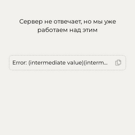
Сервер не отвечает, но мы уже
работаем над этим
Error: (intermediate value)(intermediate value)(intermediate value).replaceAll is not a function