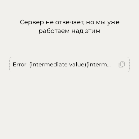
Сервер не отвечает, но мы уже
работаем над этим
Error: (intermediate value)(intermediate value)(intermediate value).replaceAll is not a function