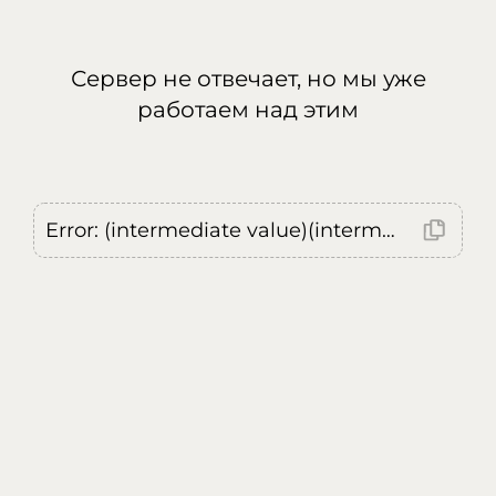
Сервер не отвечает, но мы уже
работаем над этим
Error: (intermediate value)(intermediate value)(intermediate value).replaceAll is not a function