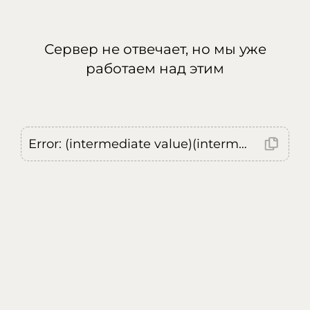
Сервер не отвечает, но мы уже
работаем над этим
Error: (intermediate value)(intermediate value)(intermediate value).replaceAll is not a function