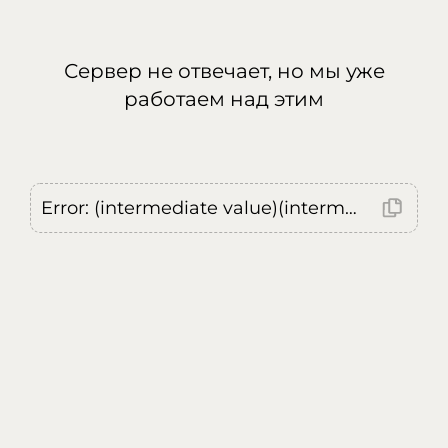
Сервер не отвечает, но мы уже
работаем над этим
Error: (intermediate value)(intermediate value)(intermediate value).replaceAll is not a function