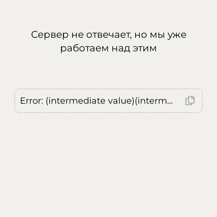
Сервер не отвечает, но мы уже
работаем над этим
Error: (intermediate value)(intermediate value)(intermediate value).replaceAll is not a function