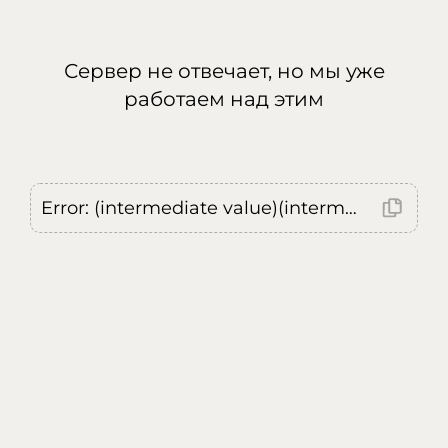
Сервер не отвечает, но мы уже
работаем над этим
Error: (intermediate value)(intermediate value)(intermediate value).replaceAll is not a function