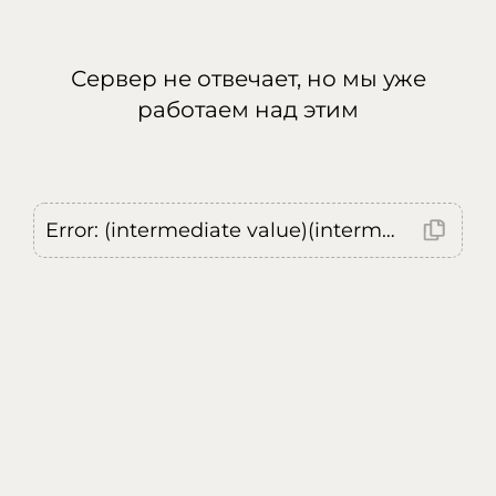
Сервер не отвечает, но мы уже
работаем над этим
Error: (intermediate value)(intermediate value)(intermediate value).replaceAll is not a function