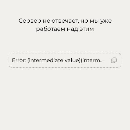
Сервер не отвечает, но мы уже
работаем над этим
Error: (intermediate value)(intermediate value)(intermediate value).replaceAll is not a function