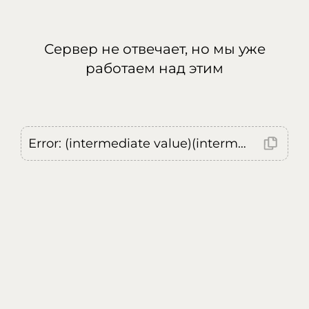
Сервер не отвечает, но мы уже
работаем над этим
Error: (intermediate value)(intermediate value)(intermediate value).replaceAll is not a function