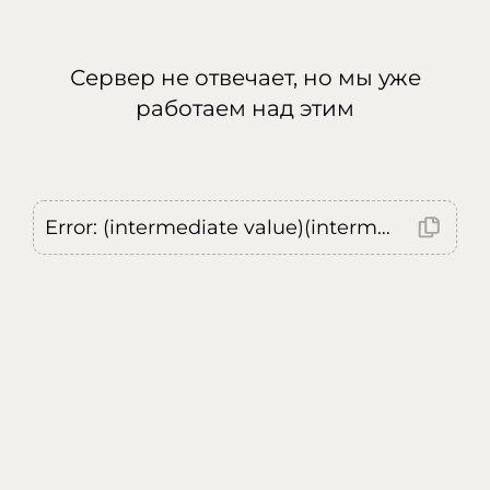
Сервер не отвечает, но мы уже
работаем над этим
Error: (intermediate value)(intermediate value)(intermediate value).replaceAll is not a function