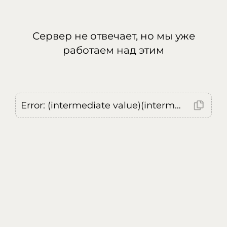
Сервер не отвечает, но мы уже
работаем над этим
Error: (intermediate value)(intermediate value)(intermediate value).replaceAll is not a function