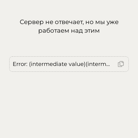
Сервер не отвечает, но мы уже
работаем над этим
Error: (intermediate value)(intermediate value)(intermediate value).replaceAll is not a function