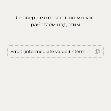
Сервер не отвечает, но мы уже
работаем над этим
Error: (intermediate value)(intermediate value)(intermediate value).replaceAll is not a function