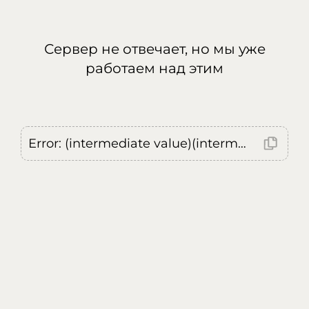
Сервер не отвечает, но мы уже
работаем над этим
Error: (intermediate value)(intermediate value)(intermediate value).replaceAll is not a function