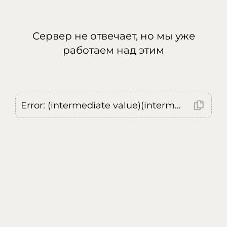
Сервер не отвечает, но мы уже
работаем над этим
Error: (intermediate value)(intermediate value)(intermediate value).replaceAll is not a function