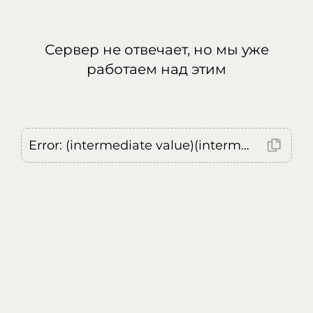
Сервер не отвечает, но мы уже
работаем над этим
Error: (intermediate value)(intermediate value)(intermediate value).replaceAll is not a function