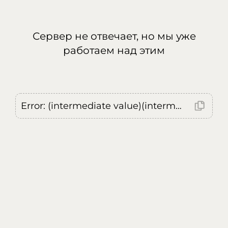
Сервер не отвечает, но мы уже
работаем над этим
Error: (intermediate value)(intermediate value)(intermediate value).replaceAll is not a function