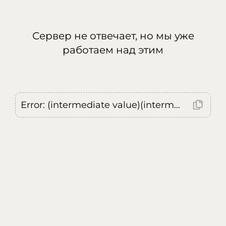
Сервер не отвечает, но мы уже
работаем над этим
Error: (intermediate value)(intermediate value)(intermediate value).replaceAll is not a function