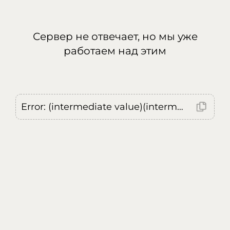
Сервер не отвечает, но мы уже
работаем над этим
Error: (intermediate value)(intermediate value)(intermediate value).replaceAll is not a function