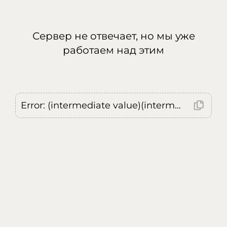
Сервер не отвечает, но мы уже
работаем над этим
Error: (intermediate value)(intermediate value)(intermediate value).replaceAll is not a function