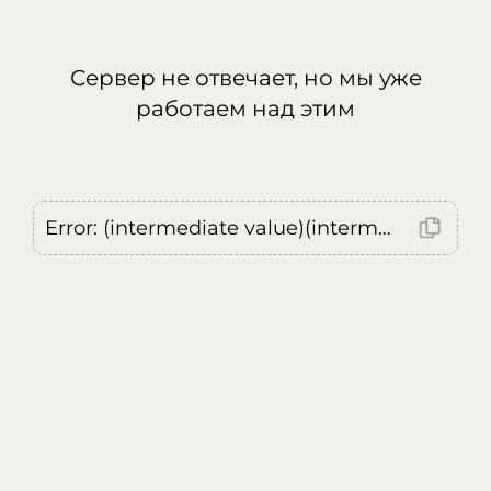
Сервер не отвечает, но мы уже
работаем над этим
Error: (intermediate value)(intermediate value)(intermediate value).replaceAll is not a function