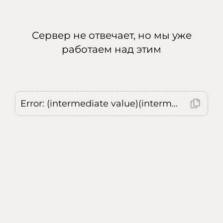
Сервер не отвечает, но мы уже
работаем над этим
Error: (intermediate value)(intermediate value)(intermediate value).replaceAll is not a function