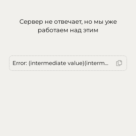
Сервер не отвечает, но мы уже
работаем над этим
Error: (intermediate value)(intermediate value)(intermediate value).replaceAll is not a function