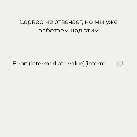
Сервер не отвечает, но мы уже
работаем над этим
Error: (intermediate value)(intermediate value)(intermediate value).replaceAll is not a function