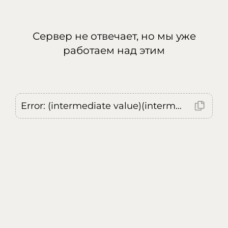
Сервер не отвечает, но мы уже
работаем над этим
Error: (intermediate value)(intermediate value)(intermediate value).replaceAll is not a function