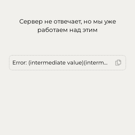
Сервер не отвечает, но мы уже
работаем над этим
Error: (intermediate value)(intermediate value)(intermediate value).replaceAll is not a function