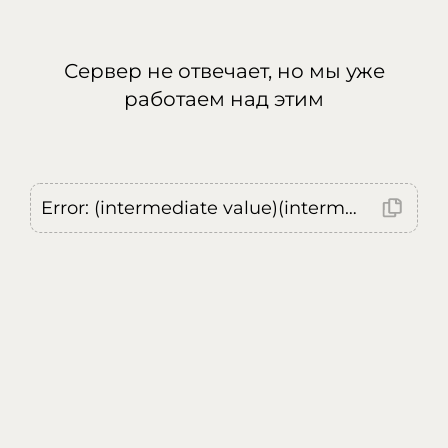
Сервер не отвечает, но мы уже
работаем над этим
Error: (intermediate value)(intermediate value)(intermediate value).replaceAll is not a function