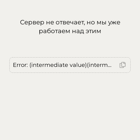
Сервер не отвечает, но мы уже
работаем над этим
Error: (intermediate value)(intermediate value)(intermediate value).replaceAll is not a function