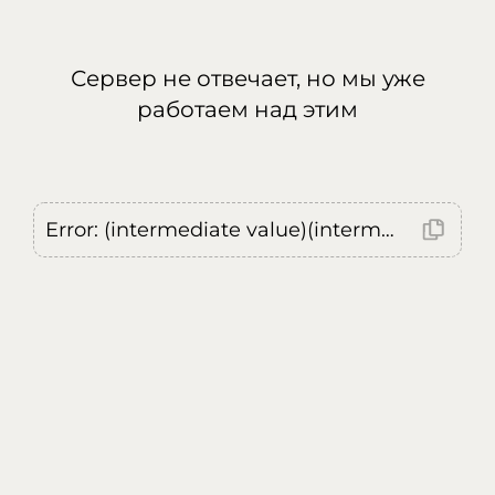
Сервер не отвечает, но мы уже
работаем над этим
Error: (intermediate value)(intermediate value)(intermediate value).replaceAll is not a function