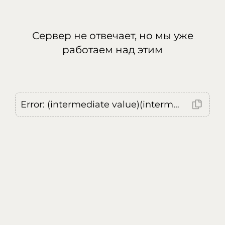
Сервер не отвечает, но мы уже
работаем над этим
Error: (intermediate value)(intermediate value)(intermediate value).replaceAll is not a function