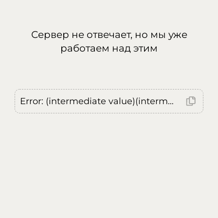
Сервер не отвечает, но мы уже
работаем над этим
Error: (intermediate value)(intermediate value)(intermediate value).replaceAll is not a function