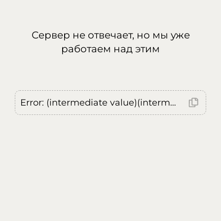
Сервер не отвечает, но мы уже
работаем над этим
Error: (intermediate value)(intermediate value)(intermediate value).replaceAll is not a function