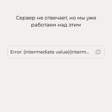
Сервер не отвечает, но мы уже
работаем над этим
Error: (intermediate value)(intermediate value)(intermediate value).replaceAll is not a function