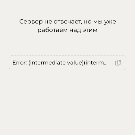
Сервер не отвечает, но мы уже
работаем над этим
Error: (intermediate value)(intermediate value)(intermediate value).replaceAll is not a function