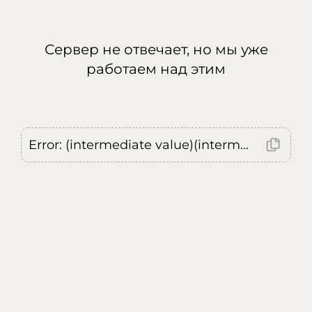
Сервер не отвечает, но мы уже
работаем над этим
Error: (intermediate value)(intermediate value)(intermediate value).replaceAll is not a function