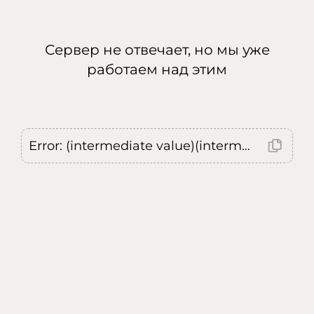
Сервер не отвечает, но мы уже
работаем над этим
Error: (intermediate value)(intermediate value)(intermediate value).replaceAll is not a function