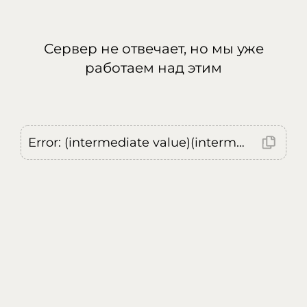
Сервер не отвечает, но мы уже
работаем над этим
Error: (intermediate value)(intermediate value)(intermediate value).replaceAll is not a function