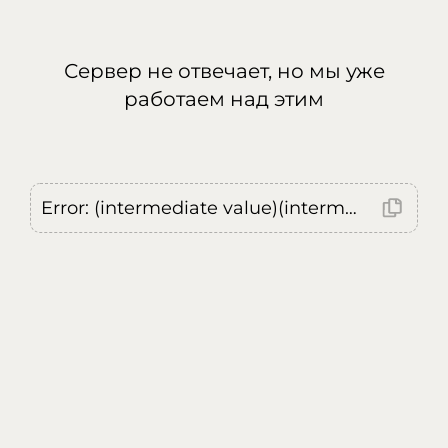
Сервер не отвечает, но мы уже
работаем над этим
Error: (intermediate value)(intermediate value)(intermediate value).replaceAll is not a function