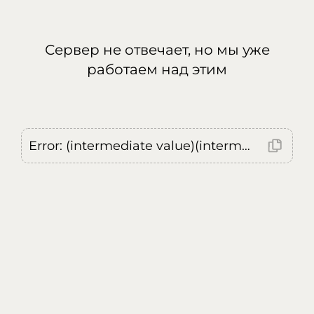
Сервер не отвечает, но мы уже
работаем над этим
Error: (intermediate value)(intermediate value)(intermediate value).replaceAll is not a function