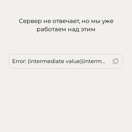
Сервер не отвечает, но мы уже
работаем над этим
Error: (intermediate value)(intermediate value)(intermediate value).replaceAll is not a function