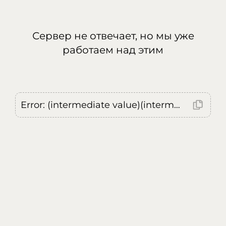
Сервер не отвечает, но мы уже
работаем над этим
Error: (intermediate value)(intermediate value)(intermediate value).replaceAll is not a function