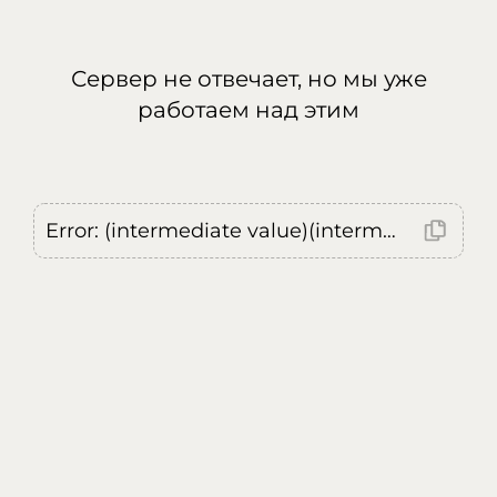
Сервер не отвечает, но мы уже
работаем над этим
Error: (intermediate value)(intermediate value)(intermediate value).replaceAll is not a function